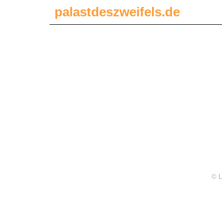
palastdeszweifels.de
© L