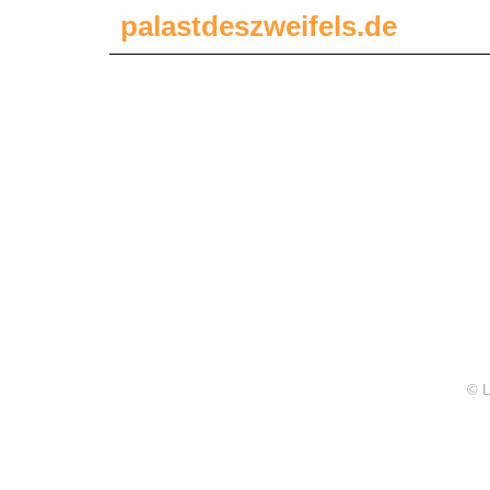
palastdeszweifels.de
© L